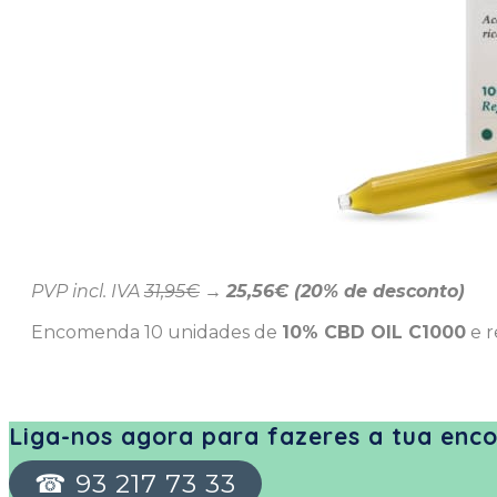
PVP incl. IVA
31,
95€
→
25,56€ (20% de desconto)
Encomenda 10 unidades de
10% CBD OIL C1000
e r
Liga-nos agora para fazeres a tua en
☎ 93 217 73 33