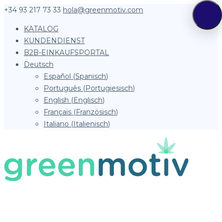
+34 93 217 73 33
hola@greenmotiv.com
KATALOG
KUNDENDIENST
B2B-EINKAUFSPORTAL
Deutsch
Español
(
Spanisch
)
Português
(
Portugiesisch
)
English
(
Englisch
)
Français
(
Französisch
)
Italiano
(
Italienisch
)