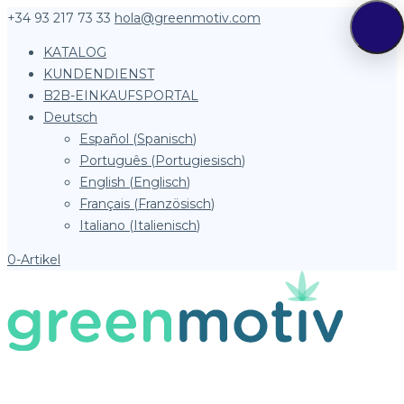
+34 93 217 73 33
hola@greenmotiv.com
KATALOG
KUNDENDIENST
B2B-EINKAUFSPORTAL
Deutsch
Español
(
Spanisch
)
Português
(
Portugiesisch
)
English
(
Englisch
)
Français
(
Französisch
)
Italiano
(
Italienisch
)
0-Artikel