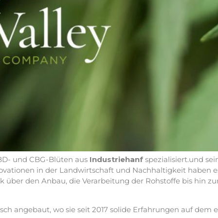
CBD- und CBG-Blüten aus
Industriehanf
spezialisiert.und s
ovationen in der Landwirtschaft und Nachhaltigkeit haben 
 über den Anbau, die Verarbeitung der Rohstoffe bis hin zu
ogisch angebaut, wo sie seit 2017 solide Erfahrungen auf 