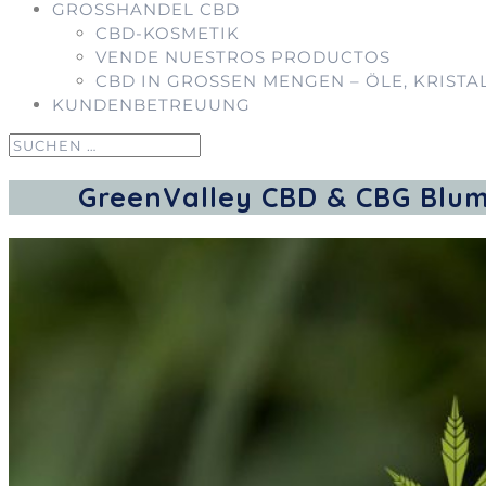
GROSSHANDEL CBD
CBD-KOSMETIK
VENDE NUESTROS PRODUCTOS
CBD IN GROSSEN MENGEN – ÖLE, KRISTA
KUNDENBETREUUNG
GreenValley CBD & CBG Blum