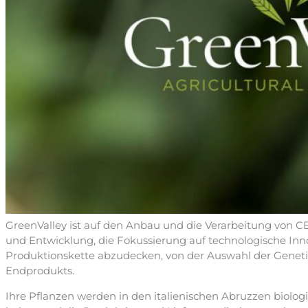
GreenValley ist auf den Anbau und die Verarbeitung von 
und Entwicklung, die Fokussierung auf technologische Inn
Produktionskette abzudecken, von der Auswahl der Genetik
Endprodukts.
Ihre Pflanzen werden in den italienischen Abruzzen biol