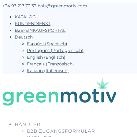
+34 93 217 73 33
hola@greenmotiv.com
KATALOG
KUNDENDIENST
B2B-EINKAUFSPORTAL
Deutsch
Español
(
Spanisch
)
Português
(
Portugiesisch
)
English
(
Englisch
)
Français
(
Französisch
)
Italiano
(
Italienisch
)
HÄNDLER
B2B ZUGANGSFORMULAR