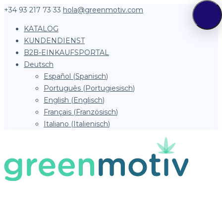
+34 93 217 73 33
hola@greenmotiv.com
KATALOG
KUNDENDIENST
B2B-EINKAUFSPORTAL
Deutsch
Español
(
Spanisch
)
Português
(
Portugiesisch
)
English
(
Englisch
)
Français
(
Französisch
)
Italiano
(
Italienisch
)