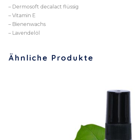
– Dermosoft decalact flüssig
– Vitamin E
– Bienenwachs
– Lavendelöl
Ähnliche Produkte