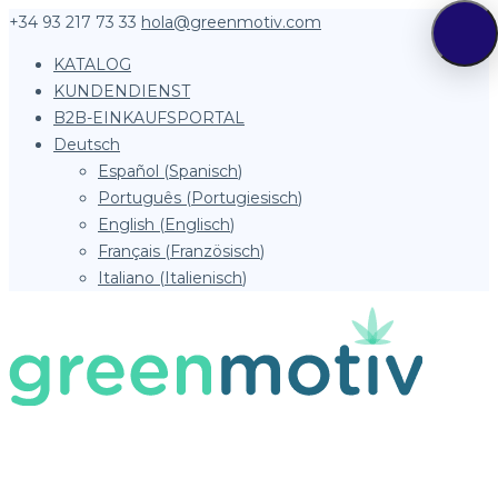
+34 93 217 73 33
hola@greenmotiv.com
KATALOG
KUNDENDIENST
B2B-EINKAUFSPORTAL
Deutsch
Español
(
Spanisch
)
Português
(
Portugiesisch
)
English
(
Englisch
)
Français
(
Französisch
)
Italiano
(
Italienisch
)