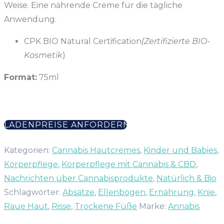
Weise. Eine nährende Creme für die tägliche
Anwendung.
CPK BIO Natural Certification
(Zertifizierte BIO-
Kosmetik
)
Format:
75ml
LADENPREISE ANFORDERN
Kategorien:
Cannabis Hautcremes
,
Kinder und Babies
,
Körperpflege
,
Körperpflege mit Cannabis & CBD
,
Nachrichten über Cannabisprodukte
,
Natürlich & Bio
Schlagwörter:
Absätze
,
Ellenbogen
,
Ernährung
,
Knie
,
Raue Haut
,
Risse
,
Trockene Füße
Marke:
Annabis