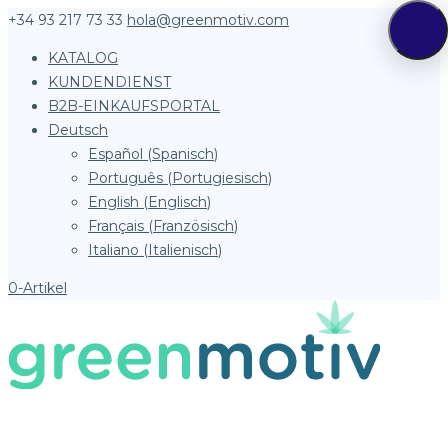
+34 93 217 73 33
hola@greenmotiv.com
KATALOG
KUNDENDIENST
B2B-EINKAUFSPORTAL
Deutsch
Español
(
Spanisch
)
Português
(
Portugiesisch
)
English
(
Englisch
)
Français
(
Französisch
)
Italiano
(
Italienisch
)
0-Artikel