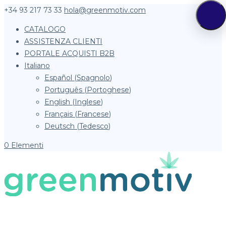
+34 93 217 73 33
hola@greenmotiv.com
CATALOGO
ASSISTENZA CLIENTI
PORTALE ACQUISTI B2B
Italiano
Español
(
Spagnolo
)
Português
(
Portoghese
)
English
(
Inglese
)
Français
(
Francese
)
Deutsch
(
Tedesco
)
0 Elementi