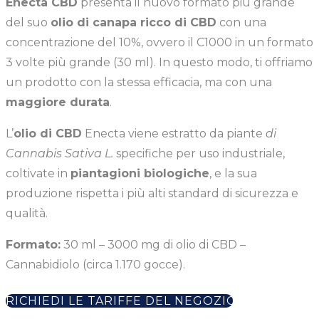
Enecta CBD
presenta il nuovo formato più grande
del suo
olio di canapa ricco di CBD
con una
concentrazione del 10%, ovvero il C1000 in un formato
3 volte più grande (30 ml). In questo modo, ti offriamo
un prodotto con la stessa efficacia, ma con una
maggiore durata
.
L’
olio di CBD
Enecta viene estratto da piante
di
Cannabis Sativa L.
specifiche per uso industriale,
coltivate in
piantagioni biologiche
, e la sua
produzione rispetta i più alti standard di sicurezza e
qualità.
Formato:
30 ml – 3000 mg di olio di CBD –
Cannabidiolo (circa 1.170 gocce).
RICHIEDI LE TARIFFE DEL NEGOZIO