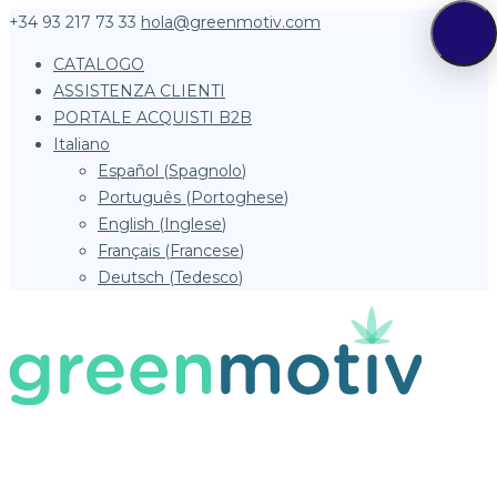
+34 93 217 73 33
hola@greenmotiv.com
CATALOGO
ASSISTENZA CLIENTI
PORTALE ACQUISTI B2B
Italiano
Español
(
Spagnolo
)
Português
(
Portoghese
)
English
(
Inglese
)
Français
(
Francese
)
Deutsch
(
Tedesco
)