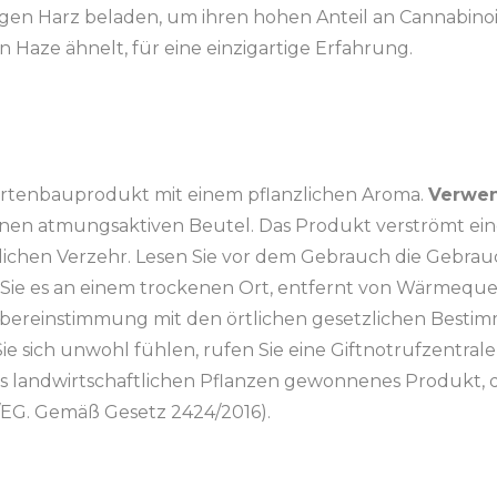
sigen Harz beladen, um ihren hohen Anteil an Cannabin
en Haze ähnelt, für eine einzigartige Erfahrung.
Gartenbauprodukt mit einem pflanzlichen Aroma.
Verwen
inen atmungsaktiven Beutel. Das Produkt verströmt einen
lichen Verzehr. Lesen Sie vor dem Gebrauch die Gebra
Sie es an einem trockenen Ort, entfernt von Wärmequell
Übereinstimmung mit den örtlichen gesetzlichen Best
Sie sich unwohl fühlen, rufen Sie eine Giftnotrufzentral
 Aus landwirtschaftlichen Pflanzen gewonnenes Produk
53/EG. Gemäß Gesetz 2424/2016).