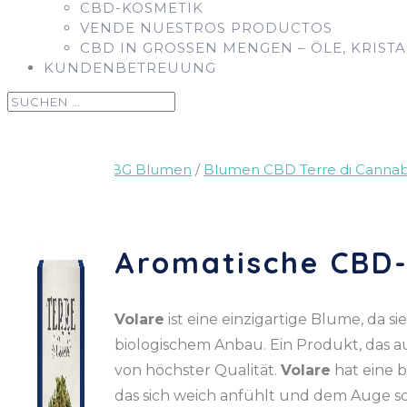
CBD-KOSMETIK
VENDE NUESTROS PRODUCTOS
CBD IN GROSSEN MENGEN – ÖLE, KRISTA
KUNDENBETREUUNG
Start
/
CBD & CBG Blumen
/
Blumen CBD Terre di Cannab
Aromatische CBD-
Volare
ist eine einzigartige Blume, da 
biologischem Anbau. Ein Produkt, das a
von höchster Qualität.
Volare
hat eine b
das sich weich anfühlt und dem Auge sch