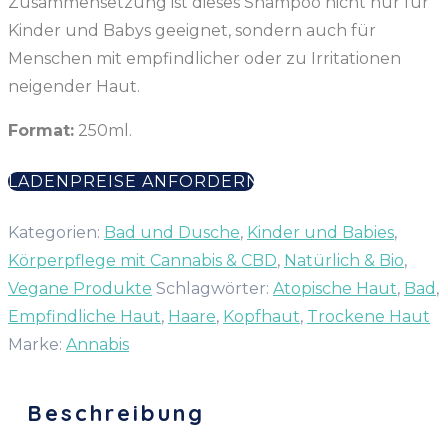
Zusammensetzung ist dieses Shampoo nicht nur für
Kinder und Babys geeignet, sondern auch für
Menschen mit empfindlicher oder zu Irritationen
neigender Haut.
Format:
250ml.
LADENPREISE ANFORDERN
Kategorien:
Bad und Dusche
,
Kinder und Babies
,
Körperpflege mit Cannabis & CBD
,
Natürlich & Bio
,
Vegane Produkte
Schlagwörter:
Atopische Haut
,
Bad
,
Empfindliche Haut
,
Haare
,
Kopfhaut
,
Trockene Haut
Marke:
Annabis
Beschreibung