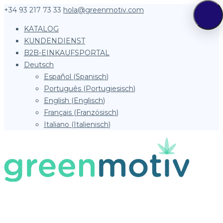
+34 93 217 73 33
hola@greenmotiv.com
KATALOG
KUNDENDIENST
B2B-EINKAUFSPORTAL
Deutsch
Español
(
Spanisch
)
Português
(
Portugiesisch
)
English
(
Englisch
)
Français
(
Französisch
)
Italiano
(
Italienisch
)