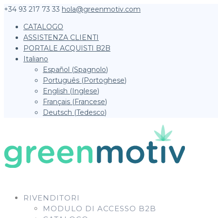
+34 93 217 73 33
hola@greenmotiv.com
CATALOGO
ASSISTENZA CLIENTI
PORTALE ACQUISTI B2B
Italiano
Español
(
Spagnolo
)
Português
(
Portoghese
)
English
(
Inglese
)
Français
(
Francese
)
Deutsch
(
Tedesco
)
RIVENDITORI
MODULO DI ACCESSO B2B