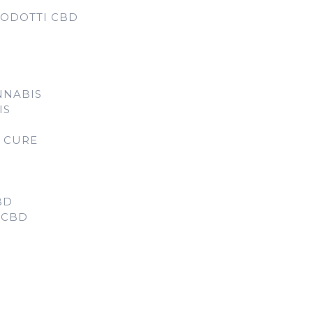
RODOTTI CBD
NNABIS
IS
D CURE
BD
 CBD