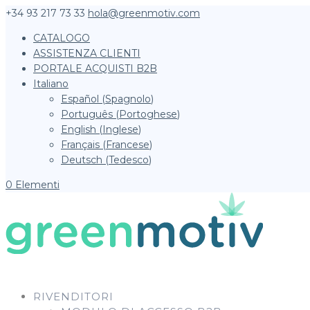
+34 93 217 73 33
hola@greenmotiv.com
CATALOGO
ASSISTENZA CLIENTI
PORTALE ACQUISTI B2B
Italiano
Español
(
Spagnolo
)
Português
(
Portoghese
)
English
(
Inglese
)
Français
(
Francese
)
Deutsch
(
Tedesco
)
0 Elementi
RIVENDITORI