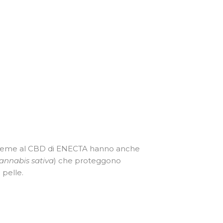
le creme al CBD di ENECTA hanno anche
cannabis sativa
) che proteggono
 pelle.