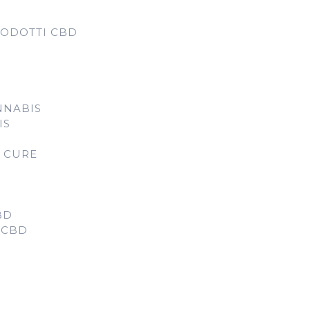
RODOTTI CBD
NNABIS
IS
D CURE
BD
 CBD