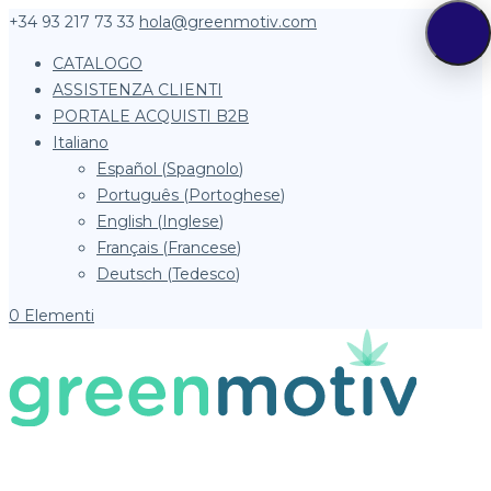
+34 93 217 73 33
hola@greenmotiv.com
CATALOGO
ASSISTENZA CLIENTI
PORTALE ACQUISTI B2B
Italiano
Español
(
Spagnolo
)
Português
(
Portoghese
)
English
(
Inglese
)
Français
(
Francese
)
Deutsch
(
Tedesco
)
0 Elementi