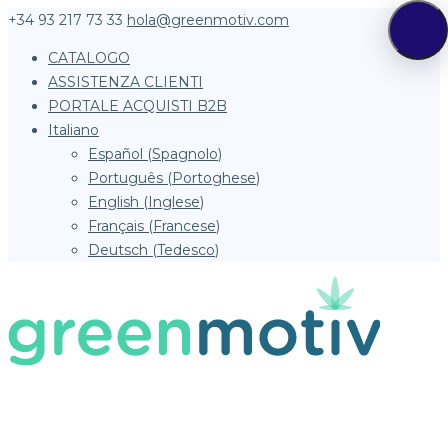
+34 93 217 73 33
hola@greenmotiv.com
CATALOGO
ASSISTENZA CLIENTI
PORTALE ACQUISTI B2B
Italiano
Español
(
Spagnolo
)
Português
(
Portoghese
)
English
(
Inglese
)
Français
(
Francese
)
Deutsch
(
Tedesco
)