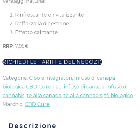
Vantaggi naturali:
Rinfrescante e rivitalizzante
Rafforza la digestione
Effetto calmante
RRP
: 7,95€.
RICHIEDI LE TARIFFE DEL NEGOZIO
Categorie:
Cibo e integratori
,
Infuso di canapa
biologica CBD Cure
Tag:
infuso di canapa
,
infuso di
cannabis
,
tè alla canapa
,
tè alla cannabis
,
tè biologico
Marchio:
CBD Cure
Descrizione