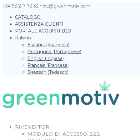
+34 93 217 73 33
hola@greenmotiv.com
CATALOGO
ASSISTENZA CLIENTI
PORTALE ACQUISTI B2B
Italiano
Español
(
Spagnolo
)
Português
(
Portoghese
)
English
(
Inglese
)
Français
(
Francese
)
Deutsch
(
Tedesco
)
RIVENDITORI
MODULO DI ACCESSO B2B