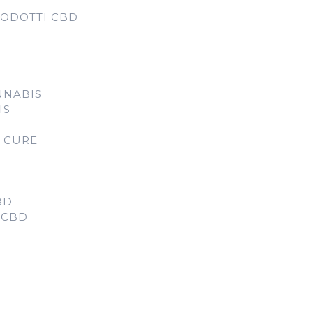
RODOTTI CBD
NNABIS
IS
D CURE
BD
 CBD