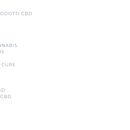
RODOTTI CBD
NNABIS
IS
D CURE
BD
 CBD