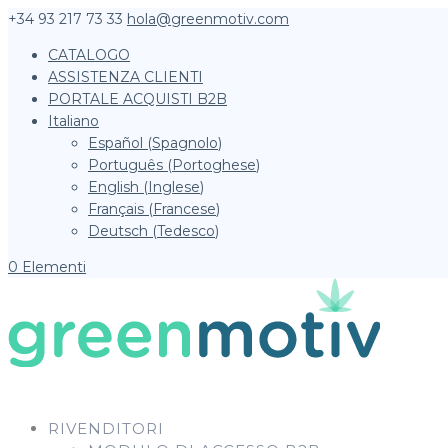
+34 93 217 73 33
hola@greenmotiv.com
CATALOGO
ASSISTENZA CLIENTI
PORTALE ACQUISTI B2B
Italiano
Español
(
Spagnolo
)
Português
(
Portoghese
)
English
(
Inglese
)
Français
(
Francese
)
Deutsch
(
Tedesco
)
0 Elementi
RIVENDITORI