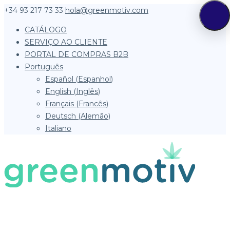
+34 93 217 73 33
hola@greenmotiv.com
CATÁLOGO
SERVIÇO AO CLIENTE
PORTAL DE COMPRAS B2B
Português
Español
(
Espanhol
)
English
(
Inglês
)
Français
(
Francês
)
Deutsch
(
Alemão
)
Italiano