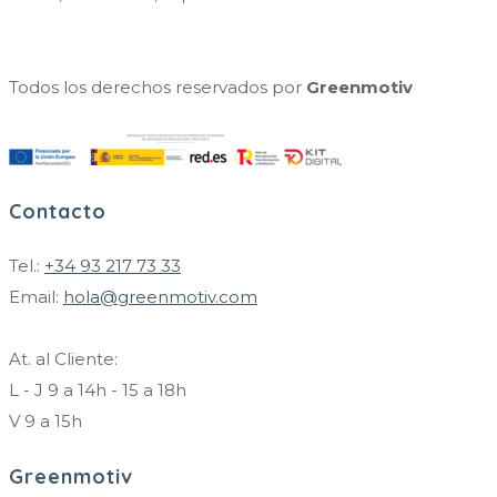
Todos los derechos reservados por
Greenmotiv
Contacto
Tel.:
+34 93 217 73 33
Email:
hola@greenmotiv.com
At. al Cliente:
L - J 9 a 14h - 15 a 18h
V 9 a 15h
Greenmotiv