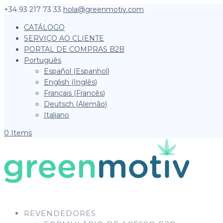
+34 93 217 73 33
hola@greenmotiv.com
CATÁLOGO
SERVIÇO AO CLIENTE
PORTAL DE COMPRAS B2B
Português
Español
(
Espanhol
)
English
(
Inglês
)
Français
(
Francês
)
Deutsch
(
Alemão
)
Italiano
0 Items
REVENDEDORES