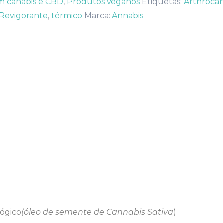
m canábis e CBD
,
Produtos veganos
Etiquetas:
Arthroca
Revigorante
,
térmico
Marca:
Annabis
ógico
(óleo de semente de Cannabis Sativa
)