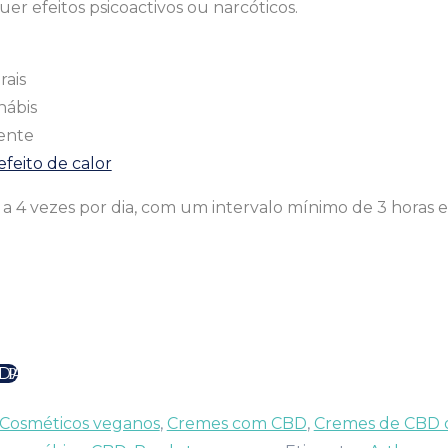
r efeitos psicoactivos ou narcóticos.
rais
nábis
ente
feito de calor
3 a 4 vezes por dia, com um intervalo mínimo de 3 horas e
NDA
Cosméticos veganos
,
Cremes com CBD
,
Cremes de CBD 