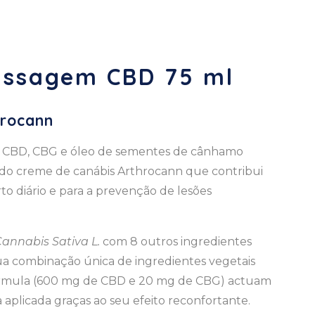
assagem CBD 75 ml
hrocann
e CBD, CBG e óleo de sementes de cânhamo
 do creme de canábis Arthrocann que contribui
to diário e para a prevenção de lesões
annabis Sativa L.
com 8 outros ingredientes
A sua combinação única de ingredientes vegetais
 fórmula (600 mg de CBD e 20 mg de CBG) actuam
aplicada graças ao seu efeito reconfortante.