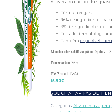
Activecann não produz quaisque
Fórmula vegana
96% de ingredientes natu
3% de ingredientes de ca
Testado dermatologicam
Também
disponível com e
Modo de utilização:
Aplicar 
Formato:
75ml
PVP
(incl. IVA).
15,90€
SOLICITA TARIFAS DE TIE
Categorias:
Alívio e massagem
,