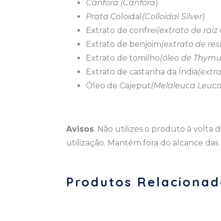
Cânfora (Cânfora
)
Prata
Coloidal
(Colloidal Silver
)
Extrato de confrei
(extrato de rai
Extrato de benjoim
(extrato de re
Extrato de tomilho
(óleo de Thymu
Extrato de castanha da Índia
(extr
Óleo de Cajeput
(Melaleuca Leuca
Avisos
: Não utilizes o produto à volt
utilização. Mantém fora do alcance das
Produtos Relacionad