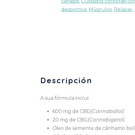
canábis
,
Cuidados corporais co
desportiva
,
Músculos
,
Relaxar
,
Descripción
A sua fórmula inclui:
600 mg de CBD
(Cannabidiol)
20 mg de CBG
(Cannabigerol
)
Óleo
de semente de cânhamo biol