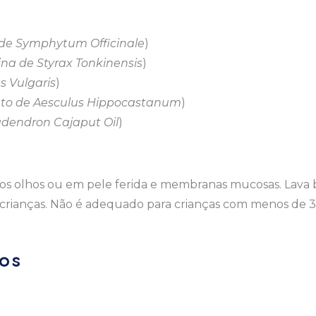
z de Symphytum Officinale
)
sina de Styrax Tonkinensis
)
s Vulgaris
)
ato de Aesculus Hippocastanum
)
dendron Cajaput Oil
)
a dos olhos ou em pele ferida e membranas mucosas. Lav
 crianças. Não é adequado para crianças com menos de 3
os