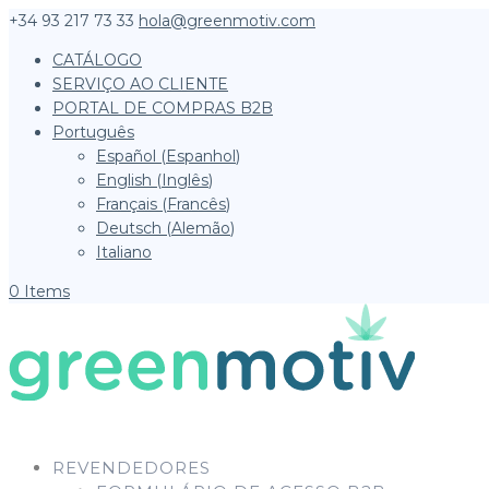
+34 93 217 73 33
hola@greenmotiv.com
CATÁLOGO
SERVIÇO AO CLIENTE
PORTAL DE COMPRAS B2B
Português
Español
(
Espanhol
)
English
(
Inglês
)
Français
(
Francês
)
Deutsch
(
Alemão
)
Italiano
0 Items
REVENDEDORES