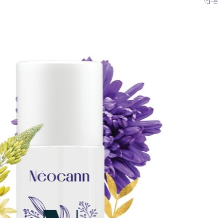
 NÉOCANN ELIXIR HA – Frasco sem ar 50ml – Sérum anti-e