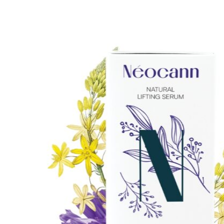
Home
/
Annabis
/
Cosméticos faciais naturais e orgânicos
/