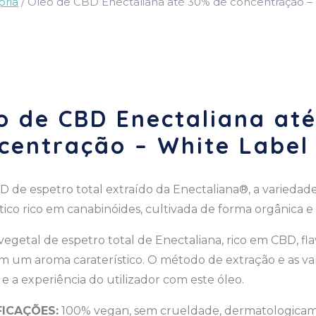
pria
/ Óleo de CBD Enectaliana até 30% de concentração –
o de CBD Enectaliana at
centração – White Label
D de espetro total extraído da Enectaliana®, a varieda
ico rico em canabinóides, cultivada de forma orgânica e
vegetal de espetro total de Enectaliana, rico em CBD, fl
m um aroma caraterístico. O método de extração e as v
e a experiência do utilizador com este óleo.
FICAÇÕES:
100% vegan, sem crueldade, dermatologicame