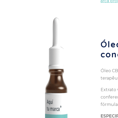
Home
/
CBD de marca branca
/
Óleos CBD de marca pró
Óle
con
Óleo CB
terapêut
Extrato 
confere
fórmula 
ESPECI