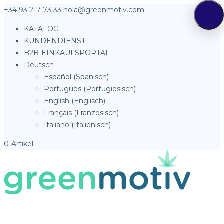
+34 93 217 73 33
hola@greenmotiv.com
KATALOG
KUNDENDIENST
B2B-EINKAUFSPORTAL
Deutsch
Español
(
Spanisch
)
Português
(
Portugiesisch
)
English
(
Englisch
)
Français
(
Französisch
)
Italiano
(
Italienisch
)
0-Artikel