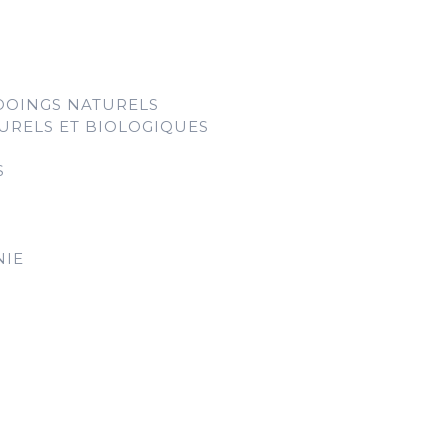
OOINGS NATURELS
URELS ET BIOLOGIQUES
S
NIE