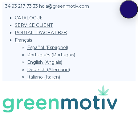
+34 93 217 73 33
hola@greenmotiv.com
CATALOGUE
SERVICE CLIENT
PORTAIL D’ACHAT B2B
Français
Español
(
Espagnol
)
Português
(
Portugais
)
English
(
Anglais
)
Deutsch
(
Allemand
)
Italiano
(
Italien
)