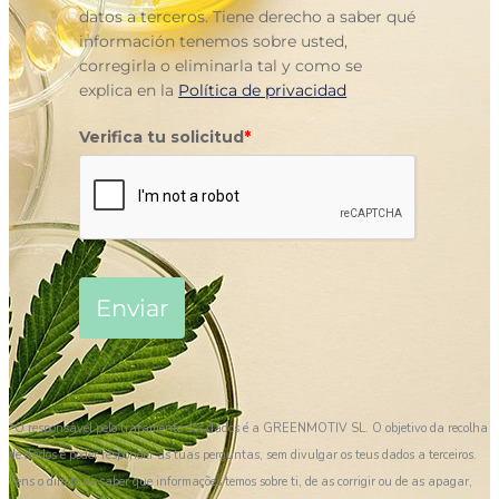
datos a terceros. Tiene derecho a saber qué
información tenemos sobre usted,
corregirla o eliminarla tal y como se
explica en la
Política de privacidad
Verifica tu solicitud
*
Enviar
*O responsável pelo tratamento dos dados é a GREENMOTIV SL. O objetivo da recolha
de dados é poder responder às tuas perguntas, sem divulgar os teus dados a terceiros.
Tens o direito de saber que informações temos sobre ti, de as corrigir ou de as apagar,