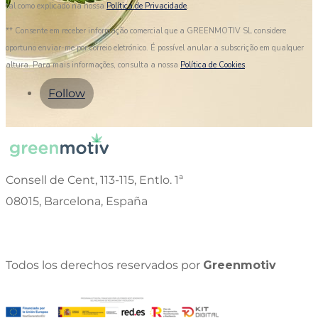
tal como explicado na nossa
Política de Privacidade
.
** Consente em receber informação comercial que a GREENMOTIV SL considere
oportuno enviar-me por correio eletrónico. É possível anular a subscrição em qualquer
altura. Para mais informações, consulta a nossa
Política de Cookies
.
Follow
Consell de Cent, 113-115, Entlo. 1ª
08015, Barcelona, España
Todos los derechos reservados por
Greenmotiv