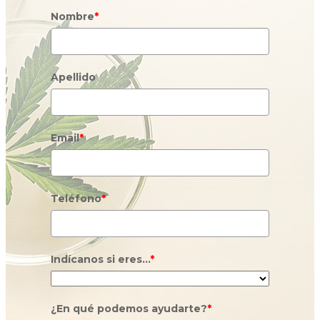
Nombre
*
Apellido
Email
*
Teléfono
*
Indícanos si eres...
*
¿En qué podemos ayudarte?
*