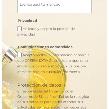
Privacidad
He leído y acepto la política de
privacidad
Comunicaciones comerciales
Acepto recibir la información comercial
que GREENMOTIV SL considere oportuno
enviar por correo electrónico. Es posible
darse de baja en cualquier momento.
Protección de datos
El responsable del tratamiento en
Greenmotiv SL. La finalidad de la recogida
de sus datos es para poder atender sus
solicitudes de información, sin ceder sus