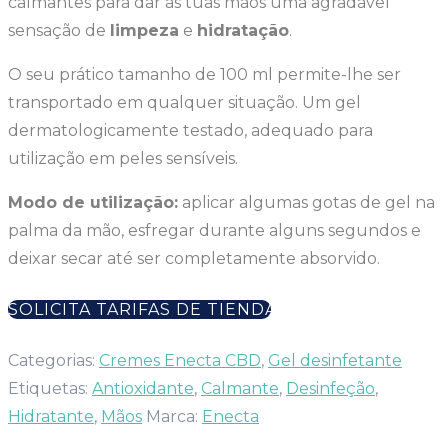
calmantes para dar às tuas mãos uma agradável
sensação de
limpeza
e
hidratação
.
O seu prático tamanho de 100 ml permite-lhe ser
transportado em qualquer situação. Um gel
dermatologicamente testado, adequado para
utilização em peles sensíveis.
Modo de utilização:
aplicar algumas gotas de gel na
palma da mão, esfregar durante alguns segundos e
deixar secar até ser completamente absorvido.
SOLICITA TARIFAS DE TIENDA
Categorias:
Cremes Enecta CBD
,
Gel desinfetante
Etiquetas:
Antioxidante
,
Calmante
,
Desinfeção
,
Hidratante
,
Mãos
Marca:
Enecta