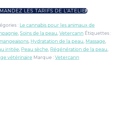
MANDEZ LES TARIFS DE L'ATELIER
égories :
Le cannabis pour les animaux de
mpagnie
,
Soins de la peau
,
Vetercann
Étiquettes :
mangeaisons
,
Hydratation de la peau
,
Massage
,
u irritée
,
Peau sèche
,
Régénération de la peau
,
ge vétérinaire
Marque :
Vetercann