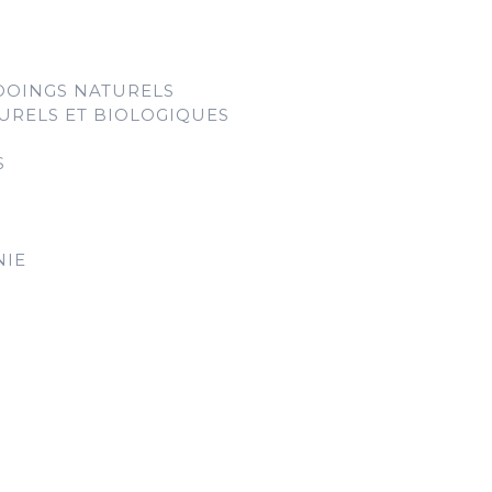
OOINGS NATURELS
URELS ET BIOLOGIQUES
S
NIE