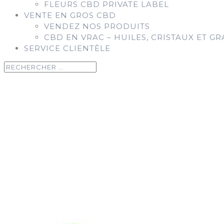
FLEURS CBD PRIVATE LABEL
VENTE EN GROS CBD
VENDEZ NOS PRODUITS
CBD EN VRAC – HUILES, CRISTAUX ET GR
SERVICE CLIENTÈLE
Accueil
/
Vetercann
/
Soins de la peau
/ MALLACAN Gel rép