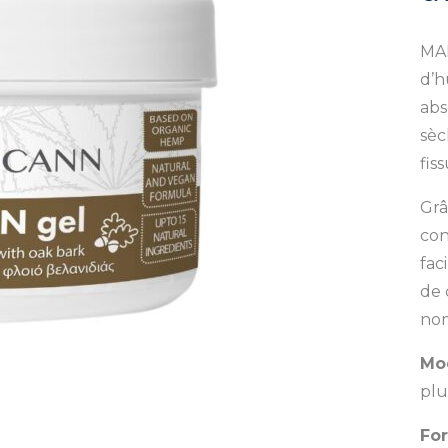
MAL
d’h
abs
sèc
fiss
Grâ
con
fac
de 
nom
Mod
plu
For