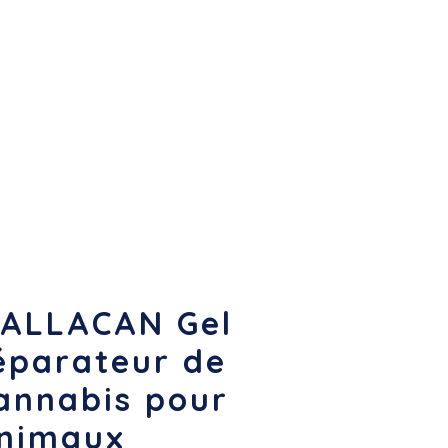
ALLACAN Gel
éparateur de
annabis pour
nimaux