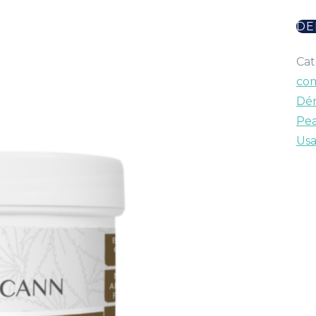
DE
Cat
co
Dé
Pea
Usa