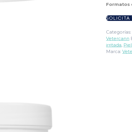
Formatos d
SOLICITA
Categorías
Vetercann
irritada
,
Pie
Marca:
Vet