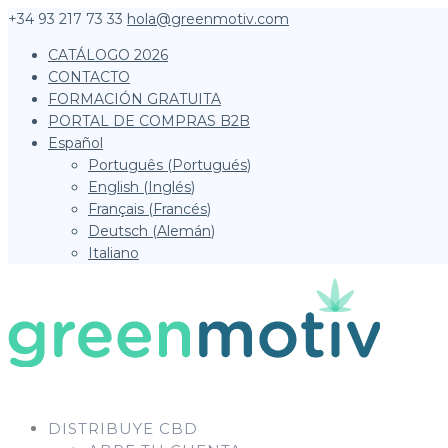
+34 93 217 73 33
hola@greenmotiv.com
CATÁLOGO 2026
CONTACTO
FORMACIÓN GRATUITA
PORTAL DE COMPRAS B2B
Español
Português
(
Portugués
)
English
(
Inglés
)
Français
(
Francés
)
Deutsch
(
Alemán
)
Italiano
DISTRIBUYE CBD