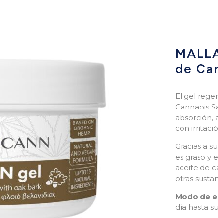
MALLA
de Ca
El gel rege
Cannabis S
absorción, a
con irritaci
Gracias a s
es graso y e
aceite de c
otras sustan
Modo de e
día hasta s