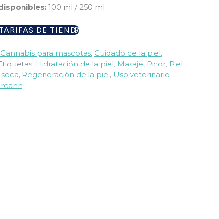
isponibles:
100 ml / 250 ml
 TARIFAS DE TIENDA
:
Cannabis para mascotas
,
Cuidado de la piel
,
Etiquetas:
Hidratación de la piel
,
Masaje
,
Picor
,
Piel
l seca
,
Regeneración de la piel
,
Uso veterinario
ercann