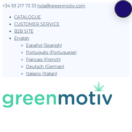
+34 93 217 73 33
hola@greenmotiv.com
CATALOGUE
CUSTOMER SERVICE
B2B SITE
English
Español
(
Spanish
)
Português
(
Portuguese
)
Français
(
French
)
Deutsch
(
German
)
Italiano
(
Italian
)